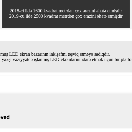
2018-ci ildə 1600 kvadrat metrdən çox ərazini əhatə etmişdir
2019-cu ildə 2500 kvadrat metrdən çox ərazini əhatə etmişdir
nmuş LED ekran bazarının inkişafını təşviq etməyə sadiqdir.
yaxşı vəziyyətdə işlənmiş LED ekranlarını idarə etmək üçün bir platfo