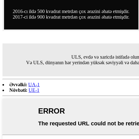
2016-cı ildə 500 kvadrat metrdən çox ərazini əhatə etmişdir.
2017-ci ildə 900 kvadrat metrdən çox ərazini əhatə etmişdir.
ULS, evdə və xaricdə istifadə olu
Və ULS, dünyanın hər yerindən yüksək səviyyəli və daha 
Əvvəlki:
UA-1
Növbəti:
UE-1