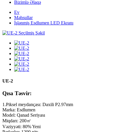
Bizimlə Əlaqə
Ev
Məhsullar
İşlənmiş Esdlumen LED Ekranı
UE-2
Qısa Təsvir:
1.Piksel meydançası: Daxili P2.97mm
Marka: Esdlumen
Model: Qanad Seriyası
Miqdarı: 200㎡
Vəziyyəti: 80% Yeni
Parlaqlıq: 1200 nits