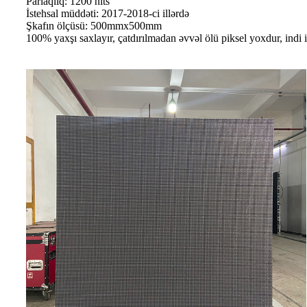
Parlaqlıq: 1200 nits
İstehsal müddəti: 2017-2018-ci illərdə
Şkafın ölçüsü: 500mmx500mm
100% yaxşı saxlayır, çatdırılmadan əvvəl ölü piksel yoxdur, indi in