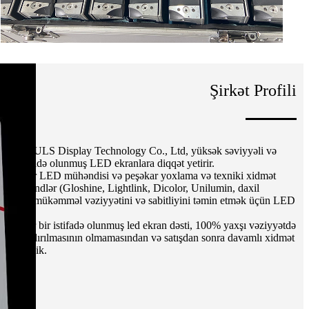
Şirkət Profili
henzhen ULS Display Technology Co., Ltd, yüksək səviyyəli və
nda istifadə olunmuş LED ekranlara diqqət yetirir.
2 peşəkar LED mühəndisi və peşəkar yoxlama və texniki xidmət
ənmiş brendlər (Gloshine, Lightlink, Dicolor, Unilumin, daxil
ə ekranın mükəmməl vəziyyətini və sabitliyini təmin etmək üçün LED
lən hər bir istifadə olunmuş led ekran dəsti, 100% yaxşı vəziyyətdə
iksel çatdırılmasının olmamasından və satışdan sonra davamlı xidmət
zdən əminik.