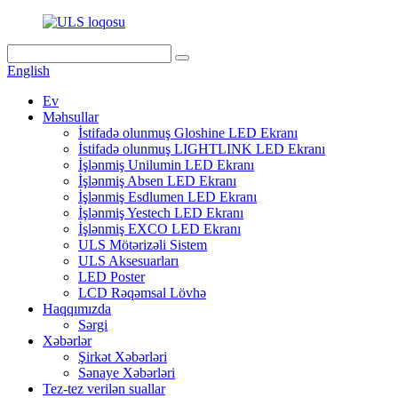
English
Ev
Məhsullar
İstifadə olunmuş Gloshine LED Ekranı
İstifadə olunmuş LIGHTLINK LED Ekranı
İşlənmiş Unilumin LED Ekranı
İşlənmiş Absen LED Ekranı
İşlənmiş Esdlumen LED Ekranı
İşlənmiş Yestech LED Ekranı
İşlənmiş EXCO LED Ekranı
ULS Mötərizəli Sistem
ULS Aksesuarları
LED Poster
LCD Rəqəmsal Lövhə
Haqqımızda
Sərgi
Xəbərlər
Şirkət Xəbərləri
Sənaye Xəbərləri
Tez-tez verilən suallar