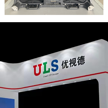
2016-cı ildə qurulan S
ekran xidməti bazarları
Şirkətimizdə hazırda 2
qrupu var; seçilmiş işl
olmaqla) 1-2 il ərzind
ekranlar istehsal edir.
ULS anbarından göndəri
saxlanıldığından, ölü p
dəstəyi təklif etdiyimi