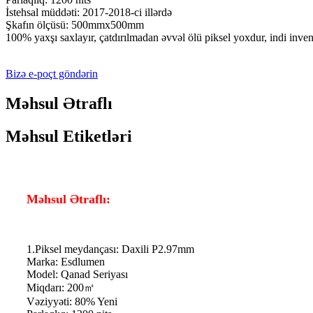
İstehsal müddəti: 2017-2018-ci illərdə
Şkafın ölçüsü: 500mmx500mm
100% yaxşı saxlayır, çatdırılmadan əvvəl ölü piksel yoxdur, indi inventa
Bizə e-poçt göndərin
Məhsul Ətraflı
Məhsul Etiketləri
Məhsul Ətraflı:
1.Piksel meydançası: Daxili P2.97mm
Marka: Esdlumen
Model: Qanad Seriyası
Miqdarı: 200㎡
Vəziyyəti: 80% Yeni