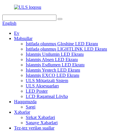
English
Ev
Məhsullar
İstifadə olunmuş Gloshine LED Ekranı
İstifadə olunmuş LIGHTLINK LED Ekranı
İşlənmiş Unilumin LED Ekranı
İşlənmiş Absen LED Ekranı
İşlənmiş Esdlumen LED Ekranı
İşlənmiş Yestech LED Ekranı
İşlənmiş EXCO LED Ekranı
ULS Mötərizəli Sistem
ULS Aksesuarları
LED Poster
LCD Rəqəmsal Lövhə
Haqqımızda
Sərgi
Xəbərlər
Şirkət Xəbərləri
Sənaye Xəbərləri
Tez-tez verilən suallar