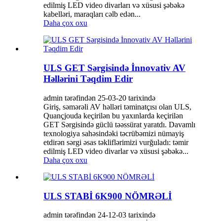
edilmiş LED video divarları və xüsusi şəbəkə
kabelləri, maraqları cəlb edən...
Daha çox oxu
ULS GET Sərgisində İnnovativ AV
Həllərini Təqdim Edir
admin tərəfindən 25-03-20 tarixində
Giriş, səmərəli AV həlləri təminatçısı olan ULS,
Quançjouda keçirilən bu yaxınlarda keçirilən
GET Sərgisində güclü təəssürat yaratdı. Davamlı
texnologiya sahəsindəki təcrübəmizi nümayiş
etdirən sərgi əsas təkliflərimizi vurğuladı: təmir
edilmiş LED video divarlar və xüsusi şəbəkə...
Daha çox oxu
ULS STABİ 6K900 NÖMRƏLİ
admin tərəfindən 24-12-03 tarixində