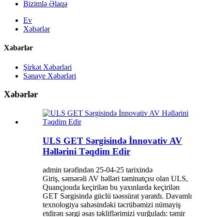
Bizimlə Əlaqə
Ev
Xəbərlər
Xəbərlər
Şirkət Xəbərləri
Sənaye Xəbərləri
Xəbərlər
ULS GET Sərgisində İnnovativ AV
Həllərini Təqdim Edir
admin tərəfindən 25-04-25 tarixində
Giriş, səmərəli AV həlləri təminatçısı olan ULS,
Quançjouda keçirilən bu yaxınlarda keçirilən
GET Sərgisində güclü təəssürat yaratdı. Davamlı
texnologiya sahəsindəki təcrübəmizi nümayiş
etdirən sərgi əsas təkliflərimizi vurğuladı: təmir