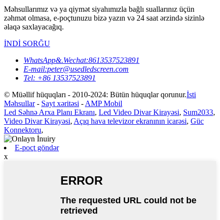
Məhsullarımız və ya qiymət siyahımızla bağlı suallarınız üçün
zəhmət olmasa, e-poçtunuzu bizə yazın və 24 saat ərzində sizinlə
əlaqə saxlayacağıq.
İNDİ SORĞU
WhatsApp&.Wechat:8613537523891
E-mail:peter@usedledscreen.com
Tel: +86 13537523891
© Müəllif hüquqları - 2010-2024: Bütün hüquqlar qorunur.
İsti
Məhsullar
-
Sayt xəritəsi
-
AMP Mobil
Led Səhnə Arxa Planı Ekranı
,
Led Video Divar Kirayəsi
,
Sum2033
,
Video Divar Kirayəsi
,
Açıq hava televizor ekranının icarəsi
,
Güc
Konnektoru
,
E-poçt göndər
x