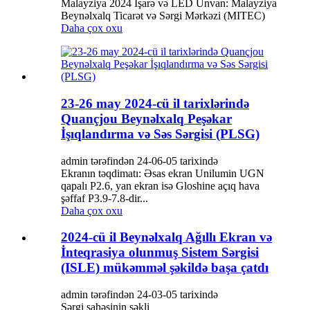
Malayziya 2024 İşarə və LED Ünvan: Malayziya
Beynəlxalq Ticarət və Sərgi Mərkəzi (MITEC)
Daha çox oxu
23-26 may 2024-cü il tarixlərində
Quançjou Beynəlxalq Peşəkar
İşıqlandırma və Səs Sərgisi (PLSG)
admin tərəfindən 24-06-05 tarixində
Ekranın təqdimatı: Əsas ekran Unilumin UGN
qapalı P2.6, yan ekran isə Gloshine açıq hava
şəffaf P3.9-7.8-dir...
Daha çox oxu
2024-cü il Beynəlxalq Ağıllı Ekran və
İnteqrasiya olunmuş Sistem Sərgisi
(ISLE) mükəmməl şəkildə başa çatdı
admin tərəfindən 24-03-05 tarixində
Sərgi sahəsinin şəkli