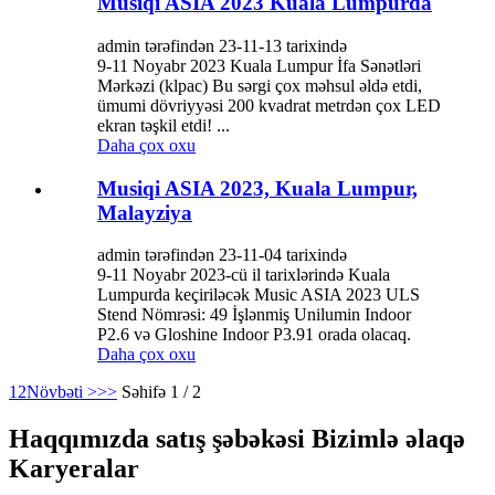
Musiqi ASIA 2023 Kuala Lumpurda
admin tərəfindən 23-11-13 tarixində
9-11 Noyabr 2023 Kuala Lumpur İfa Sənətləri
Mərkəzi (klpac) Bu sərgi çox məhsul əldə etdi,
ümumi dövriyyəsi 200 kvadrat metrdən çox LED
ekran təşkil etdi! ...
Daha çox oxu
Musiqi ASIA 2023, Kuala Lumpur,
Malayziya
admin tərəfindən 23-11-04 tarixində
9-11 Noyabr 2023-cü il tarixlərində Kuala
Lumpurda keçiriləcək Music ASIA 2023 ULS
Stend Nömrəsi: 49 İşlənmiş Unilumin Indoor
P2.6 və Gloshine Indoor P3.91 orada olacaq.
Daha çox oxu
1
2
Növbəti >
>>
Səhifə 1 / 2
Haqqımızda satış şəbəkəsi Bizimlə əlaqə
Karyeralar