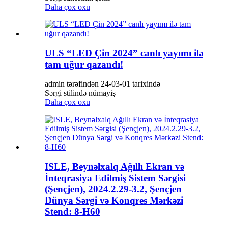
Daha çox oxu
ULS “LED Çin 2024” canlı yayımı ilə
tam uğur qazandı!
admin tərəfindən 24-03-01 tarixində
Sərgi stilində nümayiş
Daha çox oxu
ISLE, Beynəlxalq Ağıllı Ekran və
İnteqrasiya Edilmiş Sistem Sərgisi
(Şençjen), 2024.2.29-3.2, Şençjen
Dünya Sərgi və Konqres Mərkəzi
Stend: 8-H60